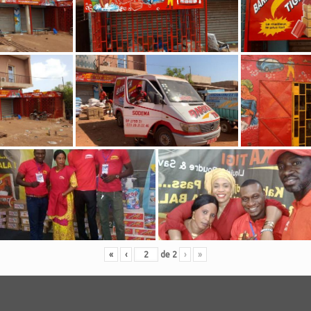
«
‹
de
2
›
»